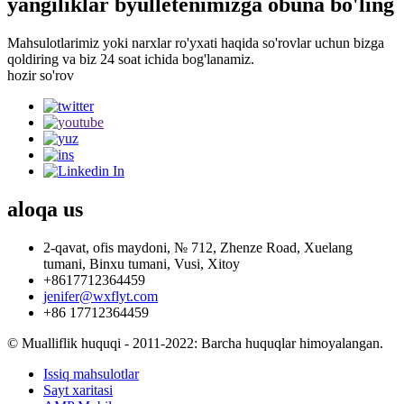
yangiliklar byulletenimizga obuna bo'ling
Mahsulotlarimiz yoki narxlar ro'yxati haqida so'rovlar uchun bizga
qoldiring va biz 24 soat ichida bog'lanamiz.
hozir so'rov
aloqa
us
2-qavat, ofis maydoni, № 712, Zhenze Road, Xuelang
tumani, Binxu tumani, Vusi, Xitoy
+8617712364459
jenifer@wxflyt.com
+86 17712364459
© Mualliflik huquqi - 2011-2022: Barcha huquqlar himoyalangan.
Issiq mahsulotlar
Sayt xaritasi