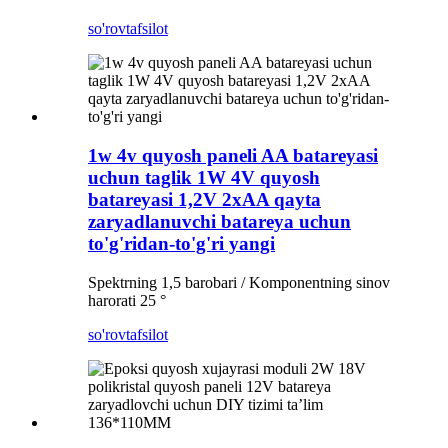
so'rov
tafsilot
1w 4v quyosh paneli AA batareyasi
uchun taglik 1W 4V quyosh
batareyasi 1,2V 2xAA qayta
zaryadlanuvchi batareya uchun
to'g'ridan-to'g'ri yangi
Spektrning 1,5 barobari / Komponentning sinov
harorati 25 °
so'rov
tafsilot