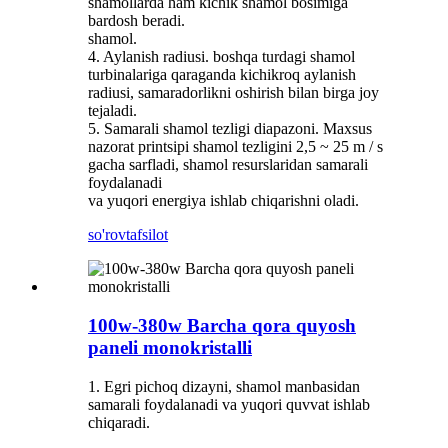
shamollarda ham kichik shamol bosimiga
bardosh beradi.
shamol.
4. Aylanish radiusi. boshqa turdagi shamol
turbinalariga qaraganda kichikroq aylanish
radiusi, samaradorlikni oshirish bilan birga joy
tejaladi.
5. Samarali shamol tezligi diapazoni. Maxsus
nazorat printsipi shamol tezligini 2,5 ~ 25 m / s
gacha sarfladi, shamol resurslaridan samarali
foydalanadi
va yuqori energiya ishlab chiqarishni oladi.
so'rov
tafsilot
100w-380w Barcha qora quyosh
paneli monokristalli
1. Egri pichoq dizayni, shamol manbasidan
samarali foydalanadi va yuqori quvvat ishlab
chiqaradi.