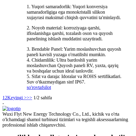
1. Yuqori samaradorlik: Yuqori konversiya
samaradorligiga ega monokristalli silikon
xujayrasi maksimal chiqish quvvatini ta'minlaydi.
2. Noyob material: korroziyaga qarshi,
ifloslanishga qarshi, tozalash oson va quyosh
panelining ishlash muddatini uzaytiradi.
3. Bendable Panel: Yarim moslashuvchan quyosh
paneli kavisli yuzaga o'rnatilishi mumkin.
4. Chidamlilik: Ultra bardoshli yarim
moslashuvchan Quyosh paneli RV, yaxta, qayiq
va boshqalar uchun ideal tanlovdir.
5. Sifat va daraja: Idoralar va ROHS sertifikatlari.
Suv o'tkazmaydigan sinf IP67.
so'rov
tafsilot
1
2
Keyingi >
>>
1/2 sahifa
-
Wuxi Flyt New Energy Technology Co., Ltd., kichik va o'rta
o'lchamdagi shamol turbinasi tizimlari va tegishli aksessuarlarning
professional ishlab chiqaruvchisi.