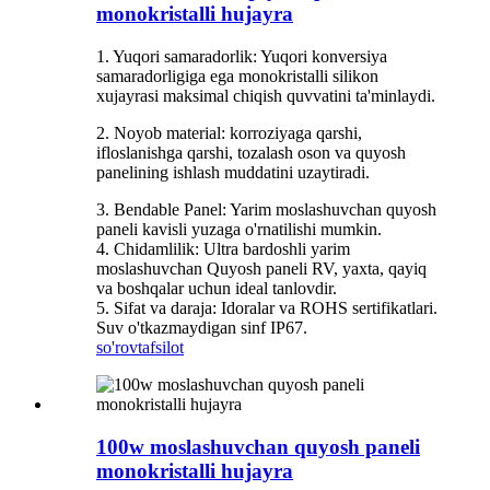
monokristalli hujayra
1. Yuqori samaradorlik: Yuqori konversiya
samaradorligiga ega monokristalli silikon
xujayrasi maksimal chiqish quvvatini ta'minlaydi.
2. Noyob material: korroziyaga qarshi,
ifloslanishga qarshi, tozalash oson va quyosh
panelining ishlash muddatini uzaytiradi.
3. Bendable Panel: Yarim moslashuvchan quyosh
paneli kavisli yuzaga o'rnatilishi mumkin.
4. Chidamlilik: Ultra bardoshli yarim
moslashuvchan Quyosh paneli RV, yaxta, qayiq
va boshqalar uchun ideal tanlovdir.
5. Sifat va daraja: Idoralar va ROHS sertifikatlari.
Suv o'tkazmaydigan sinf IP67.
so'rov
tafsilot
100w moslashuvchan quyosh paneli
monokristalli hujayra