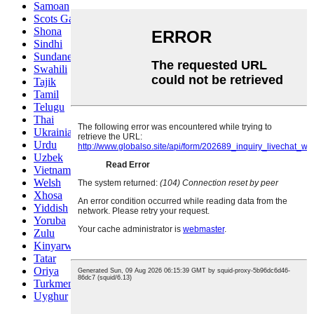
Samoan
Scots Gaelic
Shona
Sindhi
Sundanese
Swahili
Tajik
Tamil
Telugu
Thai
Ukrainian
Urdu
Uzbek
Vietnamese
Welsh
Xhosa
Yiddish
Yoruba
Zulu
Kinyarwanda
Tatar
Oriya
Turkmen
Uyghur