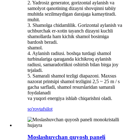
2. Yadrosiz generator, gorizontal aylanish va
samolyot qanotining dizayni shovqinni tabiiy
muhitda sezilmaydigan darajaga kamaytiradi.
muhit.
3. Shamolga chidamlilik. Gorizontal aylanish va
uchburchak er-xotin tayanch dizayni kuchli
shamollarda ham kichik shamol bosimiga
bardosh beradi.
shamol.
4. Aylanish radiusi. boshqa turdagi shamol
turbinalariga qaraganda kichikroq aylanish
radiusi, samaradorlikni oshirish bilan birga joy
tejaladi.
5. Samarali shamol tezligi diapazoni. Maxsus
nazorat printsipi shamol tezligini 2,5 ~ 25 m / s
gacha sarfladi, shamol resurslaridan samarali
foydalanadi
va yuqori energiya ishlab chiqarishni oladi.
so'rov
tafsilot
Moslashuvchan quyosh paneli