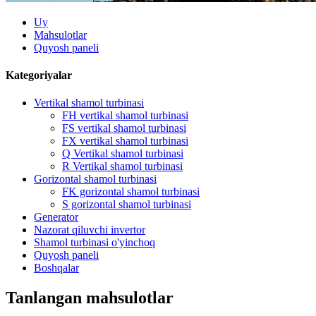
Uy
Mahsulotlar
Quyosh paneli
Kategoriyalar
Vertikal shamol turbinasi
FH vertikal shamol turbinasi
FS vertikal shamol turbinasi
FX vertikal shamol turbinasi
Q Vertikal shamol turbinasi
R Vertikal shamol turbinasi
Gorizontal shamol turbinasi
FK gorizontal shamol turbinasi
S gorizontal shamol turbinasi
Generator
Nazorat qiluvchi invertor
Shamol turbinasi o'yinchoq
Quyosh paneli
Boshqalar
Tanlangan mahsulotlar