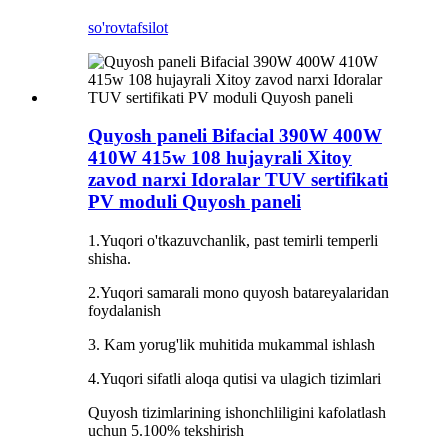
so'rov
tafsilot
Quyosh paneli Bifacial 390W 400W
410W 415w 108 hujayrali Xitoy
zavod narxi Idoralar TUV sertifikati
PV moduli Quyosh paneli
1.Yuqori o'tkazuvchanlik, past temirli temperli
shisha.
2.Yuqori samarali mono quyosh batareyalaridan
foydalanish
3. Kam yorug'lik muhitida mukammal ishlash
4.Yuqori sifatli aloqa qutisi va ulagich tizimlari
Quyosh tizimlarining ishonchliligini kafolatlash
uchun 5.100% tekshirish