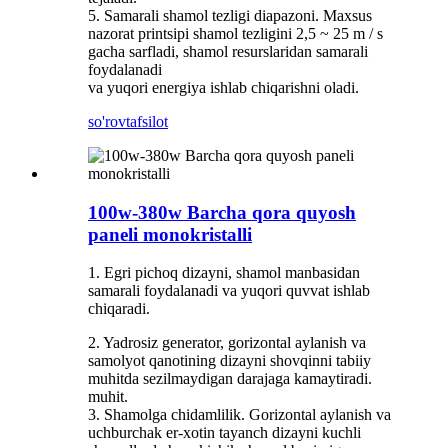
5. Samarali shamol tezligi diapazoni. Maxsus
nazorat printsipi shamol tezligini 2,5 ~ 25 m / s
gacha sarfladi, shamol resurslaridan samarali
foydalanadi
va yuqori energiya ishlab chiqarishni oladi.
so'rov
tafsilot
100w-380w Barcha qora quyosh
paneli monokristalli
1. Egri pichoq dizayni, shamol manbasidan
samarali foydalanadi va yuqori quvvat ishlab
chiqaradi.
2. Yadrosiz generator, gorizontal aylanish va
samolyot qanotining dizayni shovqinni tabiiy
muhitda sezilmaydigan darajaga kamaytiradi.
muhit.
3. Shamolga chidamlilik. Gorizontal aylanish va
uchburchak er-xotin tayanch dizayni kuchli