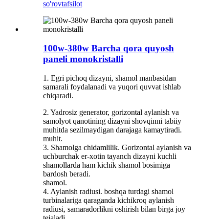
so'rov
tafsilot
100w-380w Barcha qora quyosh
paneli monokristalli
1. Egri pichoq dizayni, shamol manbasidan
samarali foydalanadi va yuqori quvvat ishlab
chiqaradi.
2. Yadrosiz generator, gorizontal aylanish va
samolyot qanotining dizayni shovqinni tabiiy
muhitda sezilmaydigan darajaga kamaytiradi.
muhit.
3. Shamolga chidamlilik. Gorizontal aylanish va
uchburchak er-xotin tayanch dizayni kuchli
shamollarda ham kichik shamol bosimiga
bardosh beradi.
shamol.
4. Aylanish radiusi. boshqa turdagi shamol
turbinalariga qaraganda kichikroq aylanish
radiusi, samaradorlikni oshirish bilan birga joy
tejaladi.