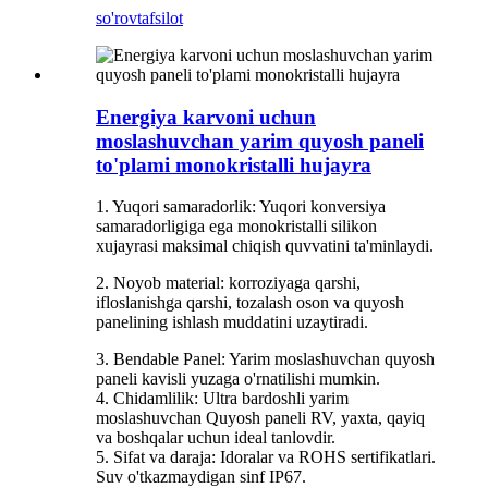
so'rov
tafsilot
Energiya karvoni uchun
moslashuvchan yarim quyosh paneli
to'plami monokristalli hujayra
1. Yuqori samaradorlik: Yuqori konversiya
samaradorligiga ega monokristalli silikon
xujayrasi maksimal chiqish quvvatini ta'minlaydi.
2. Noyob material: korroziyaga qarshi,
ifloslanishga qarshi, tozalash oson va quyosh
panelining ishlash muddatini uzaytiradi.
3. Bendable Panel: Yarim moslashuvchan quyosh
paneli kavisli yuzaga o'rnatilishi mumkin.
4. Chidamlilik: Ultra bardoshli yarim
moslashuvchan Quyosh paneli RV, yaxta, qayiq
va boshqalar uchun ideal tanlovdir.
5. Sifat va daraja: Idoralar va ROHS sertifikatlari.
Suv o'tkazmaydigan sinf IP67.