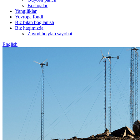
Boshqalar
Yangiliklar
Yevropa fondi
Biz bilan bog'lanish
Biz haqimizda
Zavod bo'ylab sayohat
English