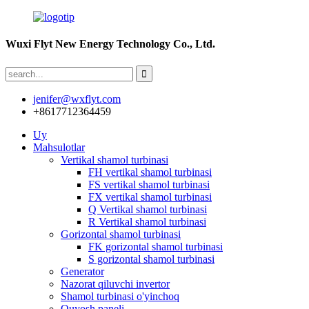
Wuxi Flyt New Energy Technology Co., Ltd.
jenifer@wxflyt.com
+8617712364459
Uy
Mahsulotlar
Vertikal shamol turbinasi
FH vertikal shamol turbinasi
FS vertikal shamol turbinasi
FX vertikal shamol turbinasi
Q Vertikal shamol turbinasi
R Vertikal shamol turbinasi
Gorizontal shamol turbinasi
FK gorizontal shamol turbinasi
S gorizontal shamol turbinasi
Generator
Nazorat qiluvchi invertor
Shamol turbinasi o'yinchoq
Quyosh paneli