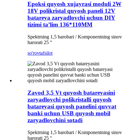
Epoksi quyosh xujayrasi moduli 2W
18V polikristal quyosh paneli 12V
batareya zaryadlovchi uchun DIY
tizimi taʼlim 136*110MM
Spektrning 1,5 barobari / Komponentning sinov
harorati 25 °
so'rov
tafsilot
Zavod 3,5 Vt quyosh batareyasini
zaryadlovchi polikristalli quyosh
batareyasi quyosh panelini quvvat
banki uchun USB quyosh mobil
zaryadlovchini sotadi
Spektrning 1,5 barobari / Komponentning sinov
harorati 25 °