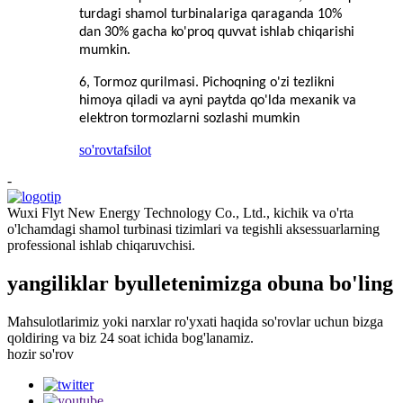
turdagi shamol turbinalariga qaraganda 10%
dan 30% gacha ko'proq quvvat ishlab chiqarishi
mumkin.
6, Tormoz qurilmasi. Pichoqning o'zi tezlikni
himoya qiladi va ayni paytda qo'lda mexanik va
elektron tormozlarni sozlashi mumkin
so'rov
tafsilot
-
Wuxi Flyt New Energy Technology Co., Ltd., kichik va o'rta
o'lchamdagi shamol turbinasi tizimlari va tegishli aksessuarlarning
professional ishlab chiqaruvchisi.
yangiliklar byulletenimizga obuna bo'ling
Mahsulotlarimiz yoki narxlar ro'yxati haqida so'rovlar uchun bizga
qoldiring va biz 24 soat ichida bog'lanamiz.
hozir so'rov