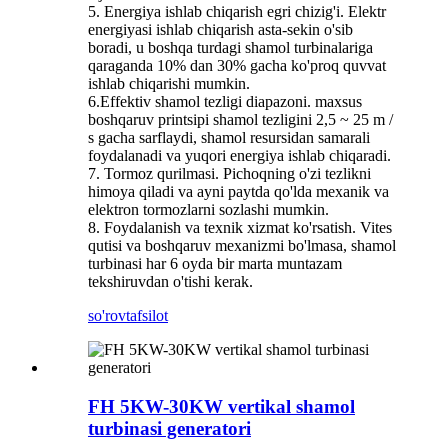
5. Energiya ishlab chiqarish egri chizig'i. Elektr
energiyasi ishlab chiqarish asta-sekin o'sib
boradi, u boshqa turdagi shamol turbinalariga
qaraganda 10% dan 30% gacha ko'proq quvvat
ishlab chiqarishi mumkin.
6.Effektiv shamol tezligi diapazoni. maxsus
boshqaruv printsipi shamol tezligini 2,5 ~ 25 m /
s gacha sarflaydi, shamol resursidan samarali
foydalanadi va yuqori energiya ishlab chiqaradi.
7. Tormoz qurilmasi. Pichoqning o'zi tezlikni
himoya qiladi va ayni paytda qo'lda mexanik va
elektron tormozlarni sozlashi mumkin.
8. Foydalanish va texnik xizmat ko'rsatish. Vites
qutisi va boshqaruv mexanizmi bo'lmasa, shamol
turbinasi har 6 oyda bir marta muntazam
tekshiruvdan o'tishi kerak.
so'rov
tafsilot
FH 5KW-30KW vertikal shamol
turbinasi generatori