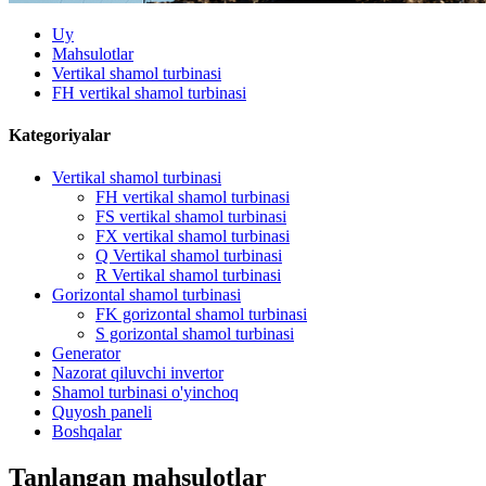
Uy
Mahsulotlar
Vertikal shamol turbinasi
FH vertikal shamol turbinasi
Kategoriyalar
Vertikal shamol turbinasi
FH vertikal shamol turbinasi
FS vertikal shamol turbinasi
FX vertikal shamol turbinasi
Q Vertikal shamol turbinasi
R Vertikal shamol turbinasi
Gorizontal shamol turbinasi
FK gorizontal shamol turbinasi
S gorizontal shamol turbinasi
Generator
Nazorat qiluvchi invertor
Shamol turbinasi o'yinchoq
Quyosh paneli
Boshqalar
Tanlangan mahsulotlar