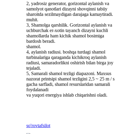
2, yadrosiz generator, gorizontal aylanish va
samolyot qanotlari dizayni shovqinni tabiiy
sharoitda sezilmaydigan darajaga kamaytiradi.
muhit.
3, Shamolga qarshilik. Gorizontal aylanish va
uchburchak er-xotin tayanch dizayni kuchli
shamollarda ham kichik shamol bosimiga
bardosh beradi.
shamol.
4, aylanish radiusi. boshqa turdagi shamol
turbinalariga qaraganda kichikroq aylanish
radiusi, samaradorlikni oshirish bilan birga joy
tejaladi.
5, Samarali shamol tezligi diapazoni. Maxsus
nazorat printsipi shamol tezligini 2,5 ~ 25 m / s
gacha sarfladi, shamol resurslaridan samarali
foydalanadi
va yuqori energiya ishlab chiqarishni oladi.
so'rov
tafsilot