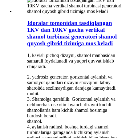
Idoralar tomonidan tasdiqlangan
1KV dan 10KV gacha vertikal
shamol turbinasi generatori shamol
quyosh gibrid tizimiga mos keladi
1, kavisli pichoq dizayni, shamol manbasidan
samarali foydalanadi va yuqori quvvat ishlab
chiqaradi.
2, yadrosiz generator, gorizontal aylanish va
samolyot qanotlari dizayni shovqinni tabiiy
sharoitda sezilmaydigan darajaga kamaytiradi.
muhit.
3, Shamolga qarshilik. Gorizontal aylanish va
uchburchak er-xotin tayanch dizayni kuchli
shamollarda ham kichik shamol bosimiga
bardosh beradi.
shamol.
4, aylanish radiusi. boshqa turdagi shamol
turbinalariga qaraganda kichikroq aylanish
radiusi, samaradorlikni oshirish bilan birga joy