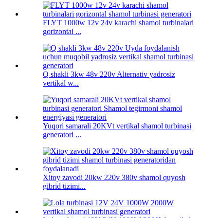
FLYT 1000w 12v 24v karachi shamol turbinalari
gorizontal ...
Q shakli 3kw 48v 220v Alternativ yadrosiz
vertikal w...
Yuqori samarali 20KVt vertikal shamol turbinasi
generatori ...
Xitoy zavodi 20kw 220v 380v shamol quyosh
gibrid tizimi...