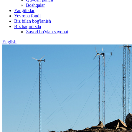
Boshqalar
Yangiliklar
Yevropa fondi
Biz bilan bog'lanish
Biz haqimizda
Zavod bo'ylab sayohat
English