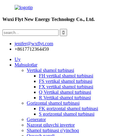
Wuxi Flyt New Energy Technology Co., Ltd.
jenifer@wxflyt.com
+8617712364459
Uy
Mahsulotlar
Vertikal shamol turbinasi
FH vertikal shamol turbinasi
FS vertikal shamol turbinasi
FX vertikal shamol turbinasi
Q Vertikal shamol turbinasi
R Vertikal shamol turbinasi
Gorizontal shamol turbinasi
FK gorizontal shamol turbinasi
S gorizontal shamol turbinasi
Generator
Nazorat qiluvchi invertor
Shamol turbinasi o'yinchoq
Quyosh paneli