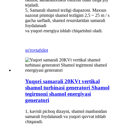
tejaladi.
5, Samarali shamol tezligi diapazoni. Maxsus
nazorat printsipi shamol tezligini 2,5 ~ 25 m / s
gacha sarfladi, shamol resurslaridan samarali
foydalanadi
va yuqori energiya ishlab chiqarishni oladi.
so'rov
tafsilot
Yuqori samarali 20KVt vertikal
shamol turbinasi generatori Shamol
tegirmoni shamol energiyasi
generatori
1, kavisli pichoq dizayni, shamol manbasidan
samarali foydalanadi va yuqori quvvat ishlab
chiqaradi.