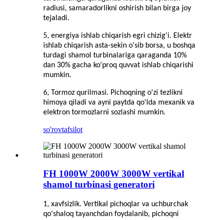
radiusi, samaradorlikni oshirish bilan birga joy
tejaladi.
5, energiya ishlab chiqarish egri chizig'i. Elektr
ishlab chiqarish asta-sekin o'sib borsa, u boshqa
turdagi shamol turbinalariga qaraganda 10%
dan 30% gacha ko'proq quvvat ishlab chiqarishi
mumkin.
6, Tormoz qurilmasi. Pichoqning o'zi tezlikni
himoya qiladi va ayni paytda qo'lda mexanik va
elektron tormozlarni sozlashi mumkin.
so'rov
tafsilot
FH 1000W 2000W 3000W vertikal
shamol turbinasi generatori
1, xavfsizlik. Vertikal pichoqlar va uchburchak
qo'shaloq tayanchdan foydalanib, pichoqni