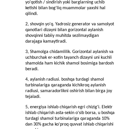
yo'qotish / sindirish yoki barglarning uchib
ketishi bilan bog'liq muammolar yaxshi hal
qilindi.
2, shovqin yo'q. Yadrosiz generator va samolyot
qanotlari dizayni bilan gorizontal aylanish
shovqinni tabiiy muhitda sezilmaydigan
darajaga kamaytiradi.
3, Shamolga chidamlilik. Gorizontal aylanish va
uchburchak er-xotin tayanch dizayni uni kuchli
shamolda ham kichik shamol bosimiga bardosh
beradi.
4, aylanish radiusi. boshqa turdagi shamol
turbinalariga qaraganda kichikroq aylanish
radiusi, samaradorlikni oshirish bilan birga joy
tejaladi.
5, energiya ishlab chiqarish egri chizig'i. Elektr
ishlab chiqarish asta-sekin o'sib borsa, u boshqa
turdagi shamol turbinalariga qaraganda 10%
dan 30% gacha ko'proq quvvat ishlab chiqarishi