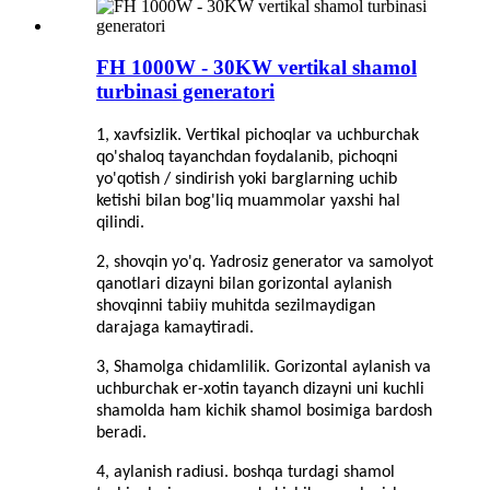
FH 1000W - 30KW vertikal shamol
turbinasi generatori
1, xavfsizlik. Vertikal pichoqlar va uchburchak
qo'shaloq tayanchdan foydalanib, pichoqni
yo'qotish / sindirish yoki barglarning uchib
ketishi bilan bog'liq muammolar yaxshi hal
qilindi.
2, shovqin yo'q. Yadrosiz generator va samolyot
qanotlari dizayni bilan gorizontal aylanish
shovqinni tabiiy muhitda sezilmaydigan
darajaga kamaytiradi.
3, Shamolga chidamlilik. Gorizontal aylanish va
uchburchak er-xotin tayanch dizayni uni kuchli
shamolda ham kichik shamol bosimiga bardosh
beradi.
4, aylanish radiusi. boshqa turdagi shamol