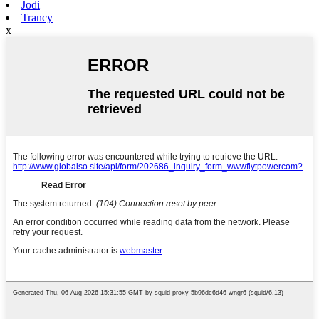
Jodi
Trancy
x