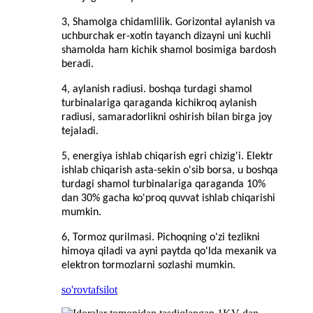
3, Shamolga chidamlilik. Gorizontal aylanish va
uchburchak er-xotin tayanch dizayni uni kuchli
shamolda ham kichik shamol bosimiga bardosh
beradi.
4, aylanish radiusi. boshqa turdagi shamol
turbinalariga qaraganda kichikroq aylanish
radiusi, samaradorlikni oshirish bilan birga joy
tejaladi.
5, energiya ishlab chiqarish egri chizig'i. Elektr
ishlab chiqarish asta-sekin o'sib borsa, u boshqa
turdagi shamol turbinalariga qaraganda 10%
dan 30% gacha ko'proq quvvat ishlab chiqarishi
mumkin.
6, Tormoz qurilmasi. Pichoqning o'zi tezlikni
himoya qiladi va ayni paytda qo'lda mexanik va
elektron tormozlarni sozlashi mumkin.
so'rov
tafsilot