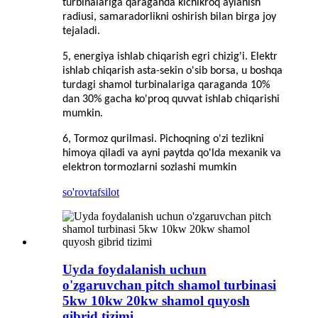
turbinalariga qaraganda kichikroq aylanish
radiusi, samaradorlikni oshirish bilan birga joy
tejaladi.
5, energiya ishlab chiqarish egri chizig'i. Elektr
ishlab chiqarish asta-sekin o'sib borsa, u boshqa
turdagi shamol turbinalariga qaraganda 10%
dan 30% gacha ko'proq quvvat ishlab chiqarishi
mumkin.
6, Tormoz qurilmasi. Pichoqning o'zi tezlikni
himoya qiladi va ayni paytda qo'lda mexanik va
elektron tormozlarni sozlashi mumkin
so'rov
tafsilot
Uyda foydalanish uchun
o'zgaruvchan pitch shamol turbinasi
5kw 10kw 20kw shamol quyosh
gibrid tizimi