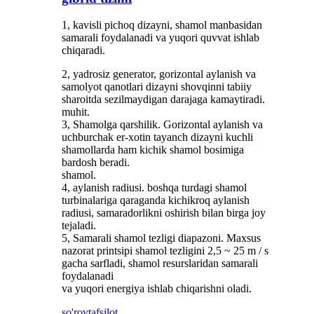
1, kavisli pichoq dizayni, shamol manbasidan
samarali foydalanadi va yuqori quvvat ishlab
chiqaradi.
2, yadrosiz generator, gorizontal aylanish va
samolyot qanotlari dizayni shovqinni tabiiy
sharoitda sezilmaydigan darajaga kamaytiradi.
muhit.
3, Shamolga qarshilik. Gorizontal aylanish va
uchburchak er-xotin tayanch dizayni kuchli
shamollarda ham kichik shamol bosimiga
bardosh beradi.
shamol.
4, aylanish radiusi. boshqa turdagi shamol
turbinalariga qaraganda kichikroq aylanish
radiusi, samaradorlikni oshirish bilan birga joy
tejaladi.
5, Samarali shamol tezligi diapazoni. Maxsus
nazorat printsipi shamol tezligini 2,5 ~ 25 m / s
gacha sarfladi, shamol resurslaridan samarali
foydalanadi
va yuqori energiya ishlab chiqarishni oladi.
so'rov
tafsilot