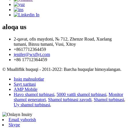
aloqa
us
2-qavat, ofis maydoni, № 712, Zhenze Road, Xuelang
tumani, Binxu tumani, Vusi, Xitoy
+8617712364459
jenifer@wxflyt.com
+86 17712364459
© Mualliflik huquqi - 2011-2022: Barcha huquqlar himoyalangan.
Issiq mahsulotlar
Sayt xaritasi
AMP Mobile
Havo shamol turbinasi
,
5000 vattli shamol turbinasi
,
Monitor
shamol generatori
,
Shamol turbinasi zavodi
,
Shamol turbinasi
,
Uy shamol turbinasi
,
Email yuborish
Skype