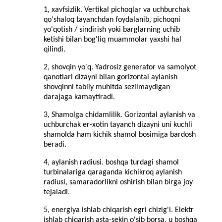
1, xavfsizlik. Vertikal pichoqlar va uchburchak
qo'shaloq tayanchdan foydalanib, pichoqni
yo'qotish / sindirish yoki barglarning uchib
ketishi bilan bog'liq muammolar yaxshi hal
qilindi.
2, shovqin yo'q. Yadrosiz generator va samolyot
qanotlari dizayni bilan gorizontal aylanish
shovqinni tabiiy muhitda sezilmaydigan
darajaga kamaytiradi.
3, Shamolga chidamlilik. Gorizontal aylanish va
uchburchak er-xotin tayanch dizayni uni kuchli
shamolda ham kichik shamol bosimiga bardosh
beradi.
4, aylanish radiusi. boshqa turdagi shamol
turbinalariga qaraganda kichikroq aylanish
radiusi, samaradorlikni oshirish bilan birga joy
tejaladi.
5, energiya ishlab chiqarish egri chizig'i. Elektr
ishlab chiqarish asta-sekin o'sib borsa, u boshqa