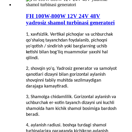
FH 100W-800W 12V 24V 48V
yadrosiz shamol turbinasi generatori
1, xavfsizlik. Vertikal pichoqlar va uchburchak
qo'shaloq tayanchdan foydalanib, pichoqni
yo'qotish / sindirish yoki barglarning uchib
ketishi bilan bog'liq muammolar yaxshi hal
qilindi.
2, shovqin yo'q. Yadrosiz generator va samolyot
qanotlari dizayni bilan gorizontal aylanish
shovqinni tabiiy muhitda sezilmaydigan
darajaga kamaytiradi.
3, Shamolga chidamlilik. Gorizontal aylanish va
uchburchak er-xotin tayanch dizayni uni kuchli
shamolda ham kichik shamol bosimiga bardosh
beradi.
4, aylanish radiusi. boshqa turdagi shamol
turbinalariga qaraganda kichikroq aylanish