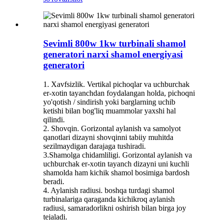
Sevimli 800w 1kw turbinali shamol
generatori narxi shamol energiyasi
generatori
1. Xavfsizlik. Vertikal pichoqlar va uchburchak
er-xotin tayanchdan foydalangan holda, pichoqni
yo'qotish / sindirish yoki barglarning uchib
ketishi bilan bog'liq muammolar yaxshi hal
qilindi.
2. Shovqin. Gorizontal aylanish va samolyot
qanotlari dizayni shovqinni tabiiy muhitda
sezilmaydigan darajaga tushiradi.
3.Shamolga chidamliligi. Gorizontal aylanish va
uchburchak er-xotin tayanch dizayni uni kuchli
shamolda ham kichik shamol bosimiga bardosh
beradi.
4. Aylanish radiusi. boshqa turdagi shamol
turbinalariga qaraganda kichikroq aylanish
radiusi, samaradorlikni oshirish bilan birga joy
tejaladi.