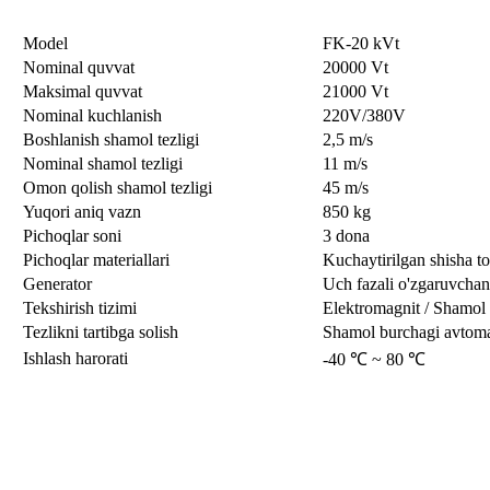
Model
FK-20 kVt
Nominal quvvat
20000 Vt
Maksimal quvvat
21000 Vt
Nominal kuchlanish
220V/380V
Boshlanish shamol tezligi
2,5 m/s
Nominal shamol tezligi
11 m/s
Omon qolish shamol tezligi
45 m/s
Yuqori aniq vazn
850 kg
Pichoqlar soni
3 dona
Pichoqlar materiallari
Kuchaytirilgan shisha to
Generator
Uch fazali o'zgaruvchan
Tekshirish tizimi
Elektromagnit / Shamol g
Tezlikni tartibga solish
Shamol burchagi avtoma
Ishlash harorati
-40 ℃ ~ 80 ℃
Nima uchun AQShni tanlaysiz