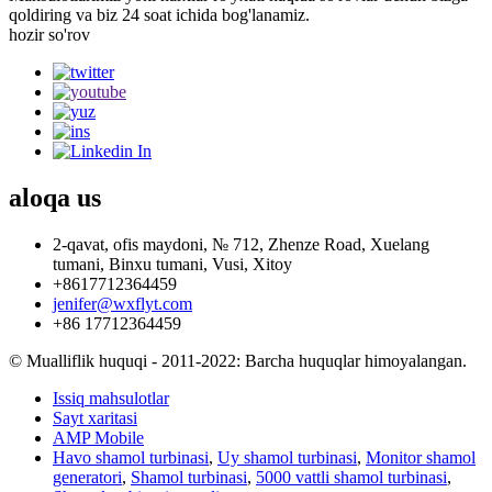
qoldiring va biz 24 soat ichida bog'lanamiz.
hozir so'rov
aloqa
us
2-qavat, ofis maydoni, № 712, Zhenze Road, Xuelang
tumani, Binxu tumani, Vusi, Xitoy
+8617712364459
jenifer@wxflyt.com
+86 17712364459
© Mualliflik huquqi - 2011-2022: Barcha huquqlar himoyalangan.
Issiq mahsulotlar
Sayt xaritasi
AMP Mobile
Havo shamol turbinasi
,
Uy shamol turbinasi
,
Monitor shamol
generatori
,
Shamol turbinasi
,
5000 vattli shamol turbinasi
,