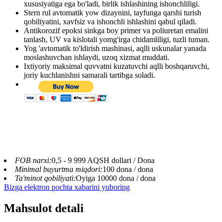
xususiyatiga ega bo'ladi, birlik ishlashining ishonchliligi.
Stern rul avtomatik yow dizaynini, tayfunga qarshi turish
qobiliyatini, xavfsiz va ishonchli ishlashini qabul qiladi.
Antikorozif epoksi sinkga boy primer va poliuretan emalini
tanlash, UV va kislotali yomg'irga chidamliligi, tuzli tuman.
Yog 'avtomatik to'ldirish mashinasi, aqlli uskunalar yanada
moslashuvchan ishlaydi, uzoq xizmat muddati.
Ixtiyoriy maksimal quvvatni kuzatuvchi aqlli boshqaruvchi,
joriy kuchlanishni samarali tartibga soladi.
FOB narxi:
0,5 - 9 999 AQSH dollari / Dona
Minimal buyurtma miqdori:
100 dona / dona
Ta'minot qobiliyati:
Oyiga 10000 dona / dona
Bizga elektron pochta xabarini yuboring
Mahsulot detali