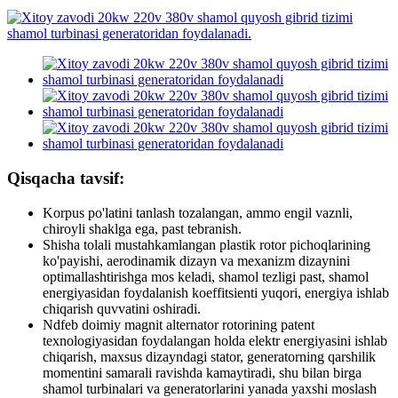
Qisqacha tavsif:
Korpus po'latini tanlash tozalangan, ammo engil vaznli,
chiroyli shaklga ega, past tebranish.
Shisha tolali mustahkamlangan plastik rotor pichoqlarining
ko'payishi, aerodinamik dizayn va mexanizm dizaynini
optimallashtirishga mos keladi, shamol tezligi past, shamol
energiyasidan foydalanish koeffitsienti yuqori, energiya ishlab
chiqarish quvvatini oshiradi.
Ndfeb doimiy magnit alternator rotorining patent
texnologiyasidan foydalangan holda elektr energiyasini ishlab
chiqarish, maxsus dizayndagi stator, generatorning qarshilik
momentini samarali ravishda kamaytiradi, shu bilan birga
shamol turbinalari va generatorlarini yanada yaxshi moslash