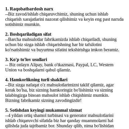
1. Raqobatbardosh narx
--Biz zavod/ishlab chiqaruvchimiz, shuning uchun ishlab
chiqarish xarajatlarini nazorat qilishimiz va keyin eng past narxda
sotishimiz mumkin.
2. Boshqariladigan sifat
--Barcha mahsulotlar fabrikamizda ishlab chiqariladi, shuning
uchun biz sizga ishlab chiqarishning har bir tafsilotini
ko'rsatishimiz va buyurtma sifatini tekshirishga imkon beramiz.
3. Ko'p to'lov usullari
-- Biz onlayn Alipay, bank o'tkazmasi, Paypal, LC, Western
Union va boshqalarni qabul qilamiz.
4. Hamkorlikning turli shakllari
--Biz sizga nafaqat o'z mahsulotlarimizni taklif qilamiz, agar
kerak bo'lsa, biz sizning hamkoringiz bo'lishimiz va sizning
talabingizga binoan mahsulot ishlab chiqishimiz mumkin.
Bizning fabrikamiz sizning zavodingizdir!
5. Sotishdan keyingi mukammal xizmat
--4 yildan ortiq shamol turbinasi va generator mahsulotlarini
ishlab chiqaruvchi sifatida biz har qanday muammolarni hal
qilishda juda tajribamiz bor. Shunday qilib, nima bo'lishidan