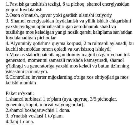
1.Past ishga tushirish tezligi, 6 ta pichoq, shamol energiyasidan
yuqori foydalanish
2.Oson o'rnatish, quvur yoki gardish ulanishi ixtiyoriy
3. Shamol energiyasidan foydalanish va yillik ishlab chiqarishni
yaxshilaydigan optimallashtirilgan aerodinamik shakl va
tuzilishga mos keladigan yangi nozik qarshi kalıplama san'atidan
foydalanadigan pichoqlar.
4. Alyuminiy qotishma quyma korpusi, 2 ta rulmanli aylanadi, bu
kuchli shamoldan omon qoladi va xavfsizroq ishlaydi
5.Maxsus statorli patentlangan doimiy magnit o'zgaruvchan tok
generatori, momentni samarali ravishda kamaytiradi, shamol
g'ildiragi va generatoriga yaxshi mos keladi va butun tizimning
ishlashini ta'minlaydi.
6.Controller, inverter mijozlarning o'ziga xos ehtiyojlariga mos
kelishi mumkin
Paket ro'yxati:
1.shamol turbinasi 1 to'plam (uya, quyruq, 3/5 pichoqlar,
generator, kaput, murvat va yong'oqlar).
2.shamol boshqaruvchisi 1 dona.
3. o'rnatish vositasi 1 to'plam.
4.flanj 1 dona.
Texnik xususiyatlari