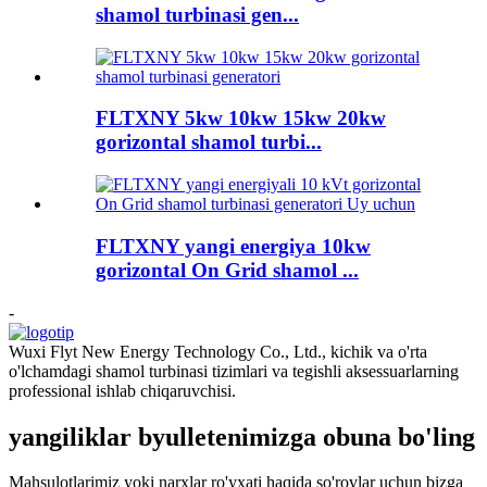
shamol turbinasi gen...
FLTXNY 5kw 10kw 15kw 20kw
gorizontal shamol turbi...
FLTXNY yangi energiya 10kw
gorizontal On Grid shamol ...
-
Wuxi Flyt New Energy Technology Co., Ltd., kichik va o'rta
o'lchamdagi shamol turbinasi tizimlari va tegishli aksessuarlarning
professional ishlab chiqaruvchisi.
yangiliklar byulletenimizga obuna bo'ling
Mahsulotlarimiz yoki narxlar ro'yxati haqida so'rovlar uchun bizga