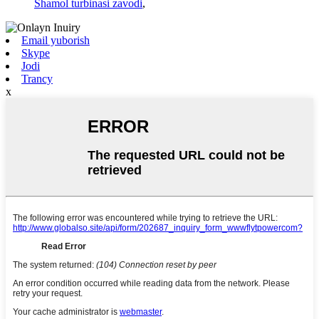
Shamol turbinasi zavodi
,
Email yuborish
Skype
Jodi
Trancy
x