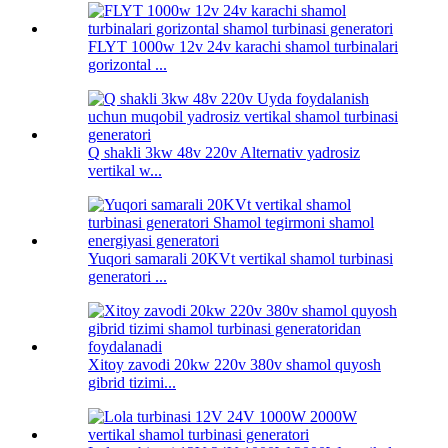
FLYT 1000w 12v 24v karachi shamol turbinalari
gorizontal ...
Q shakli 3kw 48v 220v Alternativ yadrosiz
vertikal w...
Yuqori samarali 20KVt vertikal shamol turbinasi
generatori ...
Xitoy zavodi 20kw 220v 380v shamol quyosh
gibrid tizimi...