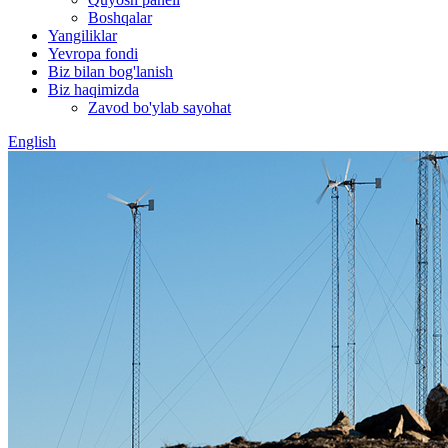
Boshqalar
Yangiliklar
Yevropa fondi
Biz bilan bog'lanish
Biz haqimizda
Zavod bo'ylab sayohat
English